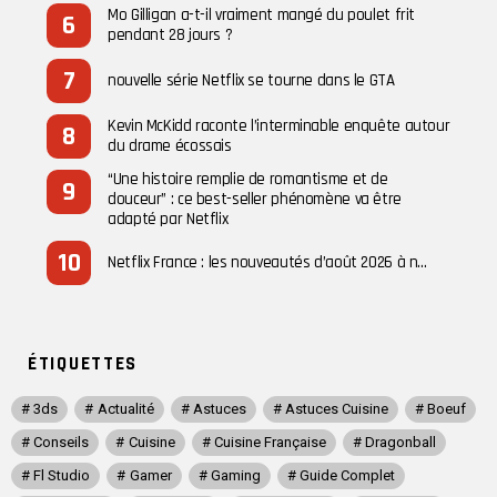
Mo Gilligan a-t-il vraiment mangé du poulet frit
pendant 28 jours ?
nouvelle série Netflix se tourne dans le GTA
Kevin McKidd raconte l’interminable enquête autour
du drame écossais
“Une histoire remplie de romantisme et de
douceur” : ce best-seller phénomène va être
adapté par Netflix
Netflix France : les nouveautés d’août 2026 à n…
ÉTIQUETTES
3ds
Actualité
Astuces
Astuces Cuisine
Boeuf
Conseils
Cuisine
Cuisine Française
Dragonball
Fl Studio
Gamer
Gaming
Guide Complet