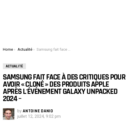
You are here:
Home
Actualité
Samsung fait face à des critiques pour avoir « cloné » des produits Apple après l'événement Galaxy Unpacked 2024 –
ACTUALITÉ
SAMSUNG FAIT FACE À DES CRITIQUES POUR
AVOIR « CLONÉ » DES PRODUITS APPLE
APRÈS L'ÉVÉNEMENT GALAXY UNPACKED
2024 –
by
ANTOINE DANIO
juillet 12, 2024, 9:02 pm