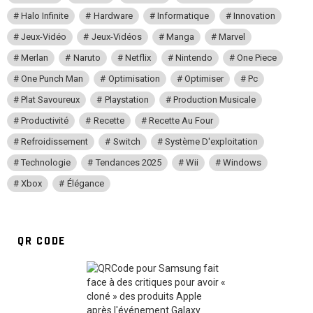
Halo Infinite
Hardware
Informatique
Innovation
Jeux-Vidéo
Jeux-Vidéos
Manga
Marvel
Merlan
Naruto
Netflix
Nintendo
One Piece
One Punch Man
Optimisation
Optimiser
Pc
Plat Savoureux
Playstation
Production Musicale
Productivité
Recette
Recette Au Four
Refroidissement
Switch
Système D'exploitation
Technologie
Tendances 2025
Wii
Windows
Xbox
Élégance
QR CODE