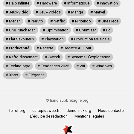
Halo Infinite
Hardware
Informatique
Innovation
Jeux-Vidéo
Jeux-Vidéos
Manga
Marvel
Merlan
Naruto
Netflix
Nintendo
One Piece
One Punch Man
Optimisation
Optimiser
Pc
Plat Savoureux
Playstation
Production Musicale
Productivité
Recette
Recette Au Four
Refroidissement
Switch
Système D'exploitation
Technologie
Tendances 2025
Wii
Windows
Xbox
Élégance
© handisupbretagne.org
terrot.org
carteplusweb.fr
demolinux.org
Nous contacter
L’équipe de rédaction
Mentions légales