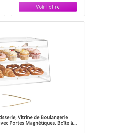
verre, colonne
d'exposition pour
collectionneur, salon,
magasin
isserie, Vitrine de Boulangerie
vec Portes Magnétiques, Boîte à
e Transparent pour Pain Beignets