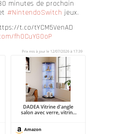
30 minutes de prochain
et
#NintendoSwitch
jeux.
 https://t.co/tYCM5VenAD
r.com/fh0CuYG0oP
12/07/2026 à 17:39
DADEA Vitrine d'angle
salon avec verre, vitrine
en verre, 4 étagères avec
lumières LED et serrure,
vitrines d'exposition en
Amazon