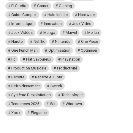
Fl Studio
Gamer
Gaming
Guide Complet
Halo Infinite
Hardware
Informatique
Innovation
Jeux-Vidéo
Jeux-Vidéos
Manga
Marvel
Merlan
Naruto
Netflix
Nintendo
One Piece
One Punch Man
Optimisation
Optimiser
Pc
Plat Savoureux
Playstation
Production Musicale
Productivité
Recette
Recette Au Four
Refroidissement
Switch
Système D'exploitation
Technologie
Tendances 2025
Wii
Windows
Xbox
Élégance