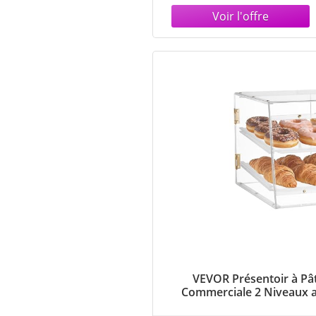
niveaux avec étagères
pour Funko Pop Mart
Labubu, etc. Lot de 2,
utilisables en
VEVOR Présentoir à Pât
Commerciale 2 Niveaux a
Présentation en Acryliqu