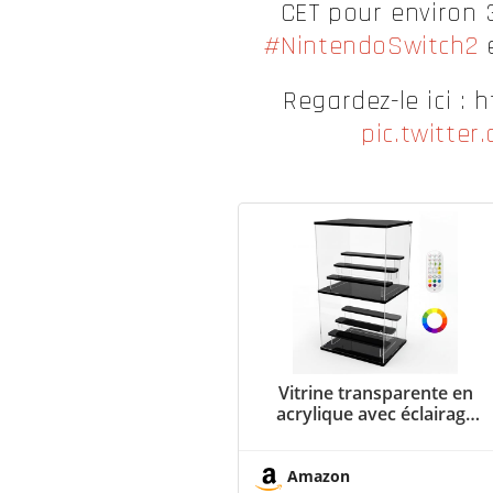
CET pour environ 
#NintendoSwitch2
Regardez-le ici :
pic.twitte
Vitrine transparente en
acrylique avec éclairage
LED à 9 couleurs RGB
pour objets de collection :
Boîte d'affichage à 4
Amazon