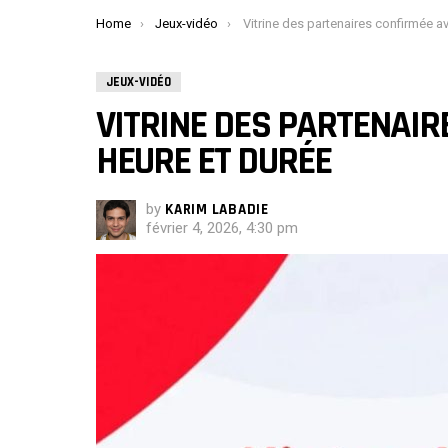
You are here:
Home
Jeux-vidéo
Vitrine des partenaires confirmée avec date, heure e
JEUX-VIDÉO
VITRINE DES PARTENAIR
HEURE ET DURÉE
by
KARIM LABADIE
février 4, 2026, 4:30 pm