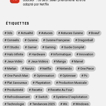
douceur” : ce best-seller phénomène va être
adapté par Netflix
ÉTIQUETTES
3ds
Actualité
Astuces
Astuces Cuisine
Boeuf
Conseils
Cuisine
Cuisine Française
Dragonball
Fl Studio
Gamer
Gaming
Guide Complet
Halo Infinite
Hardware
Informatique
Innovation
Jeux-Vidéo
Jeux-Vidéos
Manga
Marvel
Merlan
Naruto
Netflix
Nintendo
One Piece
One Punch Man
Optimisation
Optimiser
Pc
Plat Savoureux
Playstation
Production Musicale
Productivité
Recette
Recette Au Four
Refroidissement
Switch
Système D'exploitation
Technologie
Tendances 2025
Wii
Windows