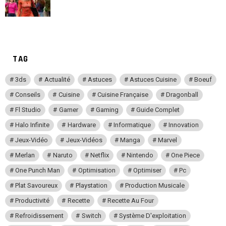
TAG
3ds
Actualité
Astuces
Astuces Cuisine
Boeuf
Conseils
Cuisine
Cuisine Française
Dragonball
Fl Studio
Gamer
Gaming
Guide Complet
Halo Infinite
Hardware
Informatique
Innovation
Jeux-Vidéo
Jeux-Vidéos
Manga
Marvel
Merlan
Naruto
Netflix
Nintendo
One Piece
One Punch Man
Optimisation
Optimiser
Pc
Plat Savoureux
Playstation
Production Musicale
Productivité
Recette
Recette Au Four
Refroidissement
Switch
Système D'exploitation