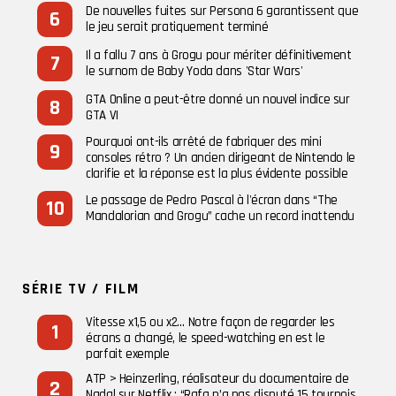
De nouvelles fuites sur Persona 6 garantissent que
le jeu serait pratiquement terminé
Il a fallu 7 ans à Grogu pour mériter définitivement
le surnom de Baby Yoda dans 'Star Wars'
GTA Online a peut-être donné un nouvel indice sur
GTA VI
Pourquoi ont-ils arrêté de fabriquer des mini
consoles rétro ? Un ancien dirigeant de Nintendo le
clarifie et la réponse est la plus évidente possible
Le passage de Pedro Pascal à l'écran dans “The
Mandalorian and Grogu” cache un record inattendu
SÉRIE TV / FILM
Vitesse x1,5 ou x2… Notre façon de regarder les
écrans a changé, le speed-watching en est le
parfait exemple
ATP > Heinzerling, réalisateur du documentaire de
Nadal sur Netflix : “Rafa n’a pas disputé 15 tournois