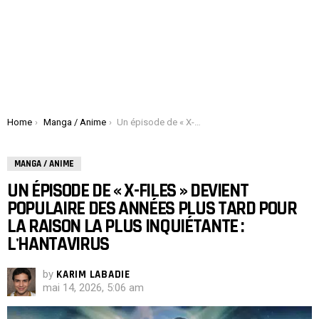
You are here:
Home
Manga / Anime
Un épisode de « X-Files » devient populaire des années plus tard pour la raison la plus inquiétante : l'hantavirus
MANGA / ANIME
UN ÉPISODE DE « X-FILES » DEVIENT
POPULAIRE DES ANNÉES PLUS TARD POUR
LA RAISON LA PLUS INQUIÉTANTE :
L'HANTAVIRUS
by
KARIM LABADIE
mai 14, 2026, 5:06 am