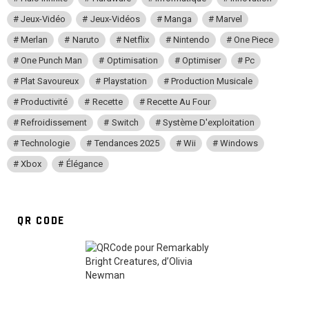
Jeux-Vidéo
Jeux-Vidéos
Manga
Marvel
Merlan
Naruto
Netflix
Nintendo
One Piece
One Punch Man
Optimisation
Optimiser
Pc
Plat Savoureux
Playstation
Production Musicale
Productivité
Recette
Recette Au Four
Refroidissement
Switch
Système D'exploitation
Technologie
Tendances 2025
Wii
Windows
Xbox
Élégance
QR CODE