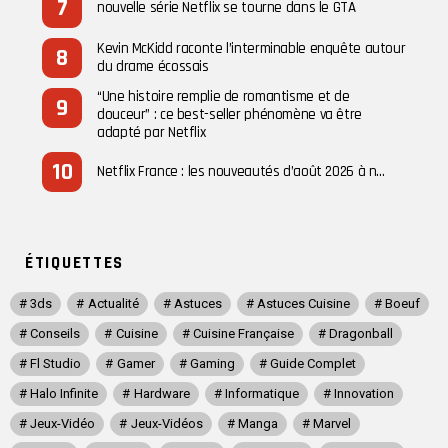
nouvelle série Netflix se tourne dans le GTA
Kevin McKidd raconte l’interminable enquête autour
du drame écossais
“Une histoire remplie de romantisme et de
douceur” : ce best-seller phénomène va être
adapté par Netflix
Netflix France : les nouveautés d’août 2026 à n…
ÉTIQUETTES
3ds
Actualité
Astuces
Astuces Cuisine
Boeuf
Conseils
Cuisine
Cuisine Française
Dragonball
Fl Studio
Gamer
Gaming
Guide Complet
Halo Infinite
Hardware
Informatique
Innovation
Jeux-Vidéo
Jeux-Vidéos
Manga
Marvel