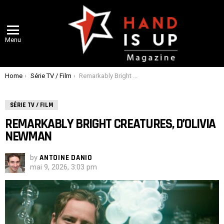
Menu
You are here:
Home
Série TV / Film
Remarkably Bright Creatures, d’Olivia Newman
SÉRIE TV / FILM
REMARKABLY BRIGHT CREATURES, D’OLIVIA
NEWMAN
by
ANTOINE DANIO
mai 9, 2026, 3:03 pm