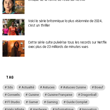
Voici la série britannique la plus visionnée de 2024,
c’est un thriller
Cette série culte pulvérise tous les records sur Netflix
avec plus de 23 milliards de minutes vues
TAG
3ds
Actualité
Astuces
Astuces Cuisine
Boeuf
Conseils
Cuisine
Cuisine Française
Dragonball
Fl Studio
Gamer
Gaming
Guide Complet
Halo Infinite
Hardware
Informatique
Innovation