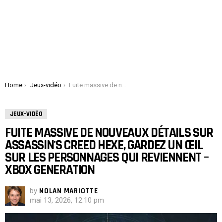
You are here:
Home
Jeux-vidéo
Fuite massive de nouveaux détails sur Assassin's Creed Hexe, gardez un œil sur les personnages qui reviennent – ​​Xbox Generation
JEUX-VIDÉO
FUITE MASSIVE DE NOUVEAUX DÉTAILS SUR
ASSASSIN'S CREED HEXE, GARDEZ UN ŒIL
SUR LES PERSONNAGES QUI REVIENNENT – ​​
XBOX GENERATION
by
NOLAN MARIOTTE
mai 13, 2026, 12:10 pm