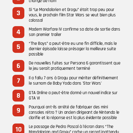
changé de nom
Si “Le Mandalorien et Grogu” était trop peu pour
vous, le prochain film Star Wars se veut bien plus
colossal
Modern Warfare IV confirme sa date de sortie dans
son premier trailer
“The Boys” a peut-être eu une fin difficile, mais le
dernier épisode laisse présager la meilleure suite
possible
De nouvelles fuites sur Persona 6 garantissent que
le jeu serait pratiquement terminé
Il a fallu 7 ans à Grogu pour mériter définitivement
le surnom de Baby Yoda dans 'Star Wars'
GTA Online a peut-être donné un nouvel indice sur
GTA VI
Pourquoi ont-ils arrêté de fabriquer des mini
consoles rétro ? Un ancien dirigeant de Nintendo le
clarifie et la réponse est la plus évidente possible
Le passage de Pedro Pascal à l'écran dans “The
Mandalorian and Grogu” cache un record inattendu