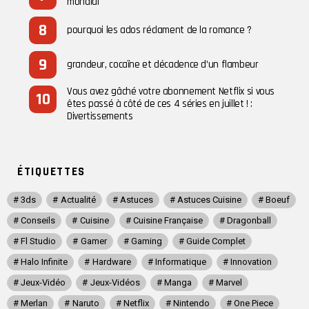
mondial
pourquoi les ados réclament de la romance ?
grandeur, cocaïne et décadence d’un flambeur
Vous avez gâché votre abonnement Netflix si vous
êtes passé à côté de ces 4 séries en juillet ! :
Divertissements
ÉTIQUETTES
3ds
Actualité
Astuces
Astuces Cuisine
Boeuf
Conseils
Cuisine
Cuisine Française
Dragonball
Fl Studio
Gamer
Gaming
Guide Complet
Halo Infinite
Hardware
Informatique
Innovation
Jeux-Vidéo
Jeux-Vidéos
Manga
Marvel
Merlan
Naruto
Netflix
Nintendo
One Piece