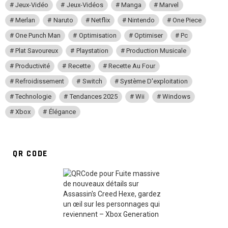
Jeux-Vidéo
Jeux-Vidéos
Manga
Marvel
Merlan
Naruto
Netflix
Nintendo
One Piece
One Punch Man
Optimisation
Optimiser
Pc
Plat Savoureux
Playstation
Production Musicale
Productivité
Recette
Recette Au Four
Refroidissement
Switch
Système D'exploitation
Technologie
Tendances 2025
Wii
Windows
Xbox
Élégance
QR CODE