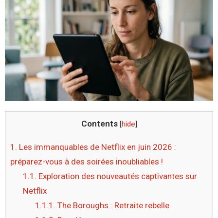
Contents
[
hide
]
1.
Les immanquables de Netflix en juin 2026 :
préparez-vous à des soirées inoubliables !
1.1.
Exploration des nouveautés captivantes sur
Netflix
1.1.1.
The Boroughs : Retraite rebelle