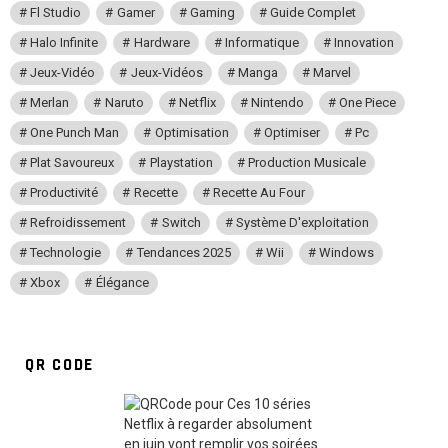
Fl Studio
Gamer
Gaming
Guide Complet
Halo Infinite
Hardware
Informatique
Innovation
Jeux-Vidéo
Jeux-Vidéos
Manga
Marvel
Merlan
Naruto
Netflix
Nintendo
One Piece
One Punch Man
Optimisation
Optimiser
Pc
Plat Savoureux
Playstation
Production Musicale
Productivité
Recette
Recette Au Four
Refroidissement
Switch
Système D'exploitation
Technologie
Tendances 2025
Wii
Windows
Xbox
Élégance
QR CODE