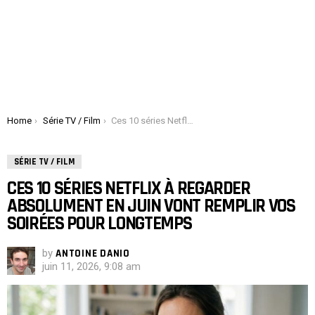
You are here:
Home
Série TV / Film
Ces 10 séries Netflix à regarder absolument en juin vont remplir vos soirées pour longtemps
SÉRIE TV / FILM
CES 10 SÉRIES NETFLIX À REGARDER
ABSOLUMENT EN JUIN VONT REMPLIR VOS
SOIRÉES POUR LONGTEMPS
by
ANTOINE DANIO
juin 11, 2026, 9:08 am